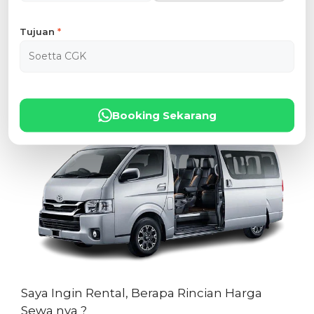
Dan Apa Kelebihan dari Toyota Hiace
Tujuan
*
Desain Eksterior Berkelas
Desain Interior yang Nyaman
Performa Mesin Sangat Tangguh
Fitur Keamanan yang Canggih
Booking Sekarang
Saya Ingin Rental, Berapa Rincian Harga
Sewa nya ?