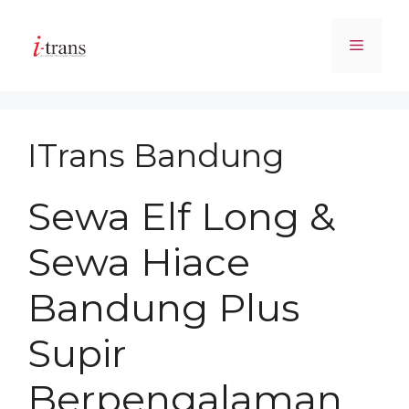
Skip
to
Menu
content
ITrans Bandung
Sewa Elf Long &
Sewa Hiace
Bandung Plus
Supir
Berpengalaman