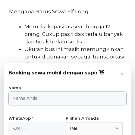
Mengapa Harus Sewa Elf Long
Memiliki kapasitas seat hingga 17
orang. Cukup pas tidak terlalu banyak
dan tidak terlalu sedikit.
Ukuran bus ini masih memungkinkan
untuk digunakan sebagai transportasi
di beberapa tempat wisata
Ukuran bus ini juga masih cukup ideal
Booking sewa mobil dengan supir 👋
×
melaju di jalanan raya Kota Bandung.
Membelah kemacetan di Pasar Baru,
Nama
daerah Dago dan sekitarnya.
Harganya sangat terjangkau untuk
ukuran jumlah 17 orang
Memiliki fitur kenyamanan dan
WhatsApp
*
Pilihan Armada
keamanan yang cukup baik