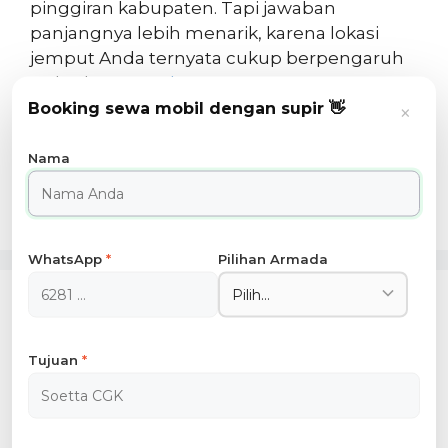
pinggiran kabupaten. Tapi jawaban
panjangnya lebih menarik, karena lokasi
jemput Anda ternyata cukup berpengaruh
terhadap …
Read more
Booking sewa mobil dengan supir 👋
×
Nama
WhatsApp
*
Pilihan Armada
Drop-Off vs Pick-Up Bandara: Apa Bedanya
dan Mana yang Anda Butuhkan?
Tujuan
*
Istilah “drop-off” dan “pick-up” mungkin
terdengar sepele bagi yang sudah sering