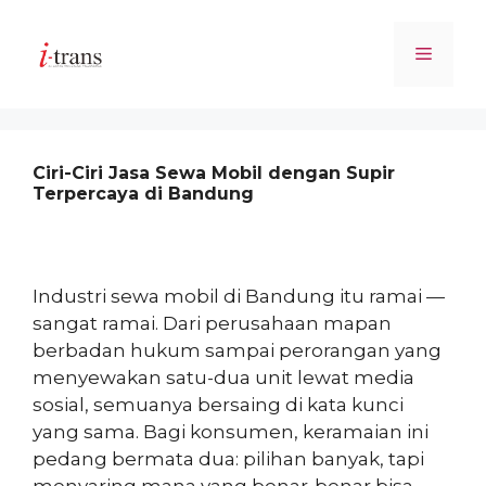
Skip
to
Menu
content
Ciri-Ciri Jasa Sewa Mobil dengan Supir
Terpercaya di Bandung
Industri sewa mobil di Bandung itu ramai —
sangat ramai. Dari perusahaan mapan
berbadan hukum sampai perorangan yang
menyewakan satu-dua unit lewat media
sosial, semuanya bersaing di kata kunci
yang sama. Bagi konsumen, keramaian ini
pedang bermata dua: pilihan banyak, tapi
menyaring mana yang benar-benar bisa