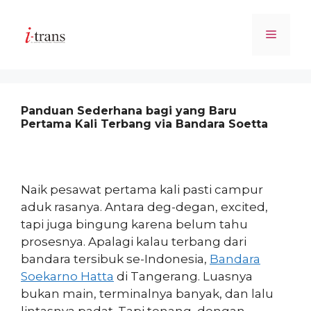
Skip
to
Menu
content
Panduan Sederhana bagi yang Baru
Pertama Kali Terbang via Bandara Soetta
Naik pesawat pertama kali pasti campur
aduk rasanya. Antara deg-degan, excited,
tapi juga bingung karena belum tahu
prosesnya. Apalagi kalau terbang dari
bandara tersibuk se-Indonesia,
Bandara
Soekarno Hatta
di Tangerang. Luasnya
bukan main, terminalnya banyak, dan lalu
lintasnya padat. Tapi tenang, dengan