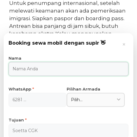
Untuk penumpang internasional, setelah
melewati keamanan akan ada pemeriksaan
imigrasi. Siapkan paspor dan boarding pass.
Antrean bisa panjang di jam sibuk, butuh
kesabaran ekstra Kalau menggunakan
fasilitas e-Gate untuk pemegang paspor
Booking sewa mobil dengan supir 👋
×
elektronik, prosesnya biasanya lebih cepat
Nama
Menunggu Keberangkatan
Setelah semua proses selesai, kamu bisa
menuju ruang tunggu keberangkatan. Di
WhatsApp
*
Pilihan Armada
area ini ada berbagai fasilitas seperti
restoran, toko duty free, dan tempat duduk
yang nyaman. Kalau ingin lebih nyaman, ada
lounge bandara berbayar seperti Sapphire
Tujuan
*
Lounge yang buka 24 jam dengan fasilitas
makanan gratis dan Wi-Fi